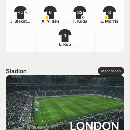
41
6
32
3
J. Blakstad
A. Nildén
T. Koga
E. Morris
1
L. Kop
Stadion
Mehr sehen
LONDON