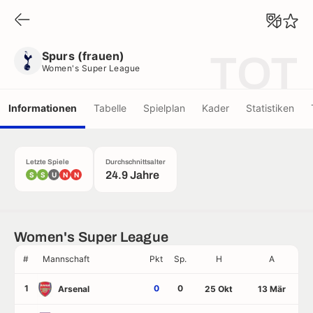
Spurs (frauen)
Women's Super League
Spurs (frauen)
TOT
Women's Super League
Informationen
Tabelle
Spielplan
Kader
Statistiken
Letzte Spiele
Durchschnittsalter
24.9 Jahre
S
S
U
N
N
Women's Super League
#
Mannschaft
Pkt
Sp.
H
A
1
0
0
Arsenal
25 Okt
13 Mär