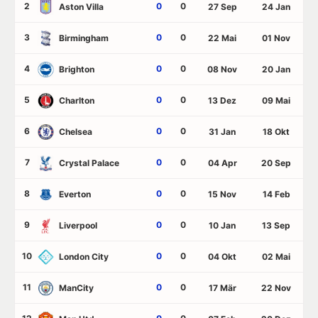
2
0
0
Aston Villa
27 Sep
24 Jan
3
0
0
Birmingham
22 Mai
01 Nov
4
0
0
Brighton
08 Nov
20 Jan
5
0
0
Charlton
13 Dez
09 Mai
6
0
0
Chelsea
31 Jan
18 Okt
7
0
0
Crystal Palace
04 Apr
20 Sep
8
0
0
Everton
15 Nov
14 Feb
9
0
0
Liverpool
10 Jan
13 Sep
10
0
0
London City
04 Okt
02 Mai
11
0
0
ManCity
17 Mär
22 Nov