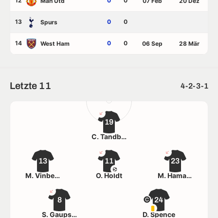
12
0
0
Man Utd
07 Feb
20 Dez
13
0
0
Spurs
14
0
0
West Ham
06 Sep
28 Mär
Letzte 11
4-2-3-1
19
C. Tandberg
13
11
23
M. Vinberg
O. Holdt
M. Hamano
8
24
S. Gaupset
D. Spence