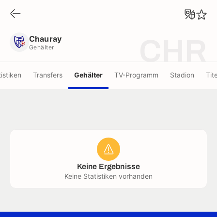
Chauray
Gehälter
Chauray
CHR
Gehälter
tistiken
Transfers
Gehälter
TV-Programm
Stadion
Tite
Keine Ergebnisse
Keine Statistiken vorhanden