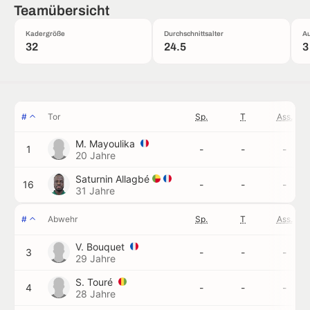
Teamübersicht
Kadergröße
Durchschnittsalter
Au
32
24.5
3
#
Tor
Sp.
T
Ass.
M. Mayoulika
1
-
-
-
20 Jahre
Saturnin Allagbé
16
-
-
-
31 Jahre
#
Abwehr
Sp.
T
Ass.
V. Bouquet
3
-
-
-
29 Jahre
S. Touré
4
-
-
-
28 Jahre