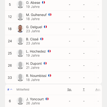
O. Abese
5
-
-
-
19 Jahre
M. Guiheneuf
12
-
-
-
18 Jahre
G. Delguel
18
-
-
-
23 Jahre
B. Cissé
24
-
-
-
23 Jahre
L. Hochedez
25
-
-
-
19 Jahre
H. Dupont
26
-
-
-
21 Jahre
R. Noumbissi
33
-
-
-
18 Jahre
#
Mittelfeld
Sp.
T
Ass.
J. Yoncourt
6
-
-
-
26 Jahre