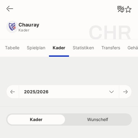
Chauray
Kader
Chauray
CHR
Kader
Tabelle
Spielplan
Kader
Statistiken
Transfers
Gehä
2025/2026
Kader
Wunschelf