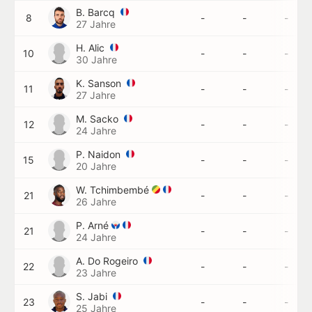
B. Barcq
8
-
-
-
27 Jahre
H. Alic
10
-
-
-
30 Jahre
K. Sanson
11
-
-
-
27 Jahre
M. Sacko
12
-
-
-
24 Jahre
P. Naidon
15
-
-
-
20 Jahre
W. Tchimbembé
21
-
-
-
26 Jahre
P. Arné
21
-
-
-
24 Jahre
A. Do Rogeiro
22
-
-
-
23 Jahre
S. Jabi
23
-
-
-
25 Jahre