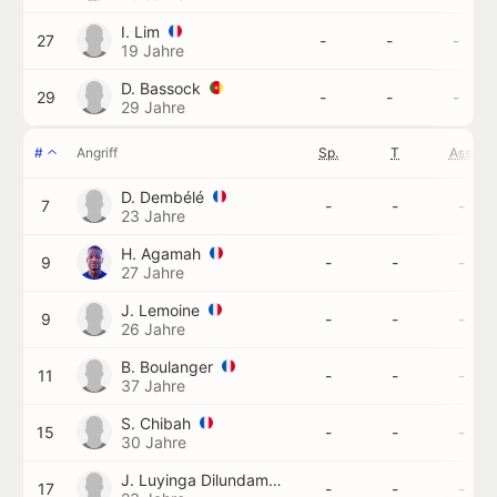
I. Lim
27
-
-
-
19 Jahre
D. Bassock
29
-
-
-
29 Jahre
#
Angriff
Sp.
T
Ass.
D. Dembélé
7
-
-
-
23 Jahre
H. Agamah
9
-
-
-
27 Jahre
J. Lemoine
9
-
-
-
26 Jahre
B. Boulanger
11
-
-
-
37 Jahre
S. Chibah
15
-
-
-
30 Jahre
J. Luyinga Dilundama
17
-
-
-