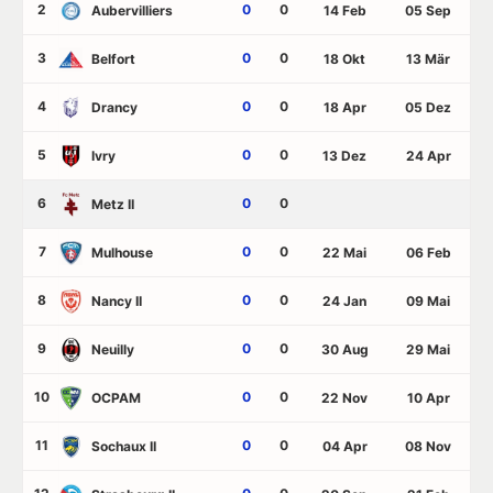
2
0
0
Aubervilliers
14 Feb
05 Sep
3
0
0
Belfort
18 Okt
13 Mär
4
0
0
Drancy
18 Apr
05 Dez
5
0
0
Ivry
13 Dez
24 Apr
6
0
0
Metz II
7
0
0
Mulhouse
22 Mai
06 Feb
8
0
0
Nancy II
24 Jan
09 Mai
9
0
0
Neuilly
30 Aug
29 Mai
10
0
0
OCPAM
22 Nov
10 Apr
11
0
0
Sochaux II
04 Apr
08 Nov