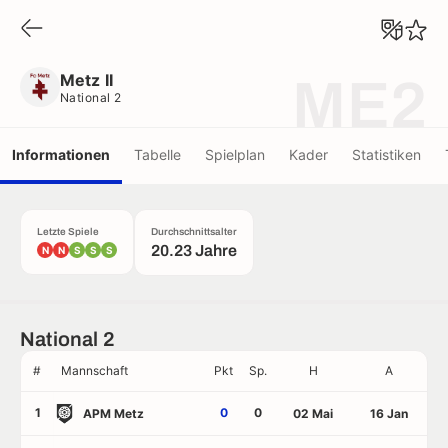
Metz II
National 2
Metz II
ME2
National 2
Informationen
Tabelle
Spielplan
Kader
Statistiken
Letzte Spiele
Durchschnittsalter
20.23 Jahre
N
N
S
S
S
National 2
#
Mannschaft
Pkt
Sp.
H
A
1
0
0
APM Metz
02 Mai
16 Jan