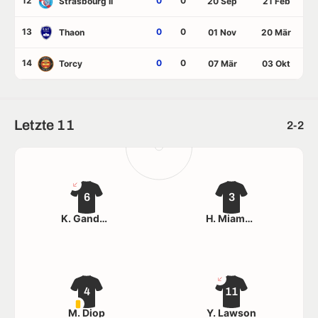
12
0
0
Strasbourg II
20 Sep
21 Feb
13
0
0
Thaon
01 Nov
20 Mär
14
0
0
Torcy
07 Mär
03 Okt
Letzte 11
2-2
6
3
K. Gandziri
H. Miamoutima
4
11
M. Diop
Y. Lawson