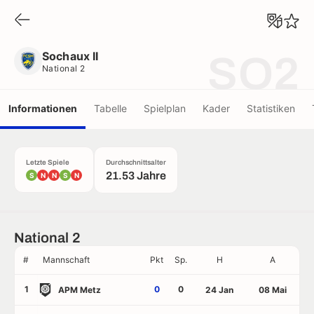
Sochaux II
National 2
Sochaux II
SO2
National 2
Informationen
Tabelle
Spielplan
Kader
Statistiken
Letzte Spiele
Durchschnittsalter
21.53 Jahre
S
N
N
S
N
National 2
#
Mannschaft
Pkt
Sp.
H
A
1
0
0
APM Metz
24 Jan
08 Mai