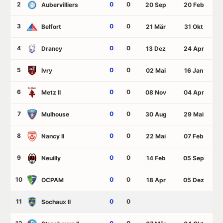
2
0
0
Aubervilliers
20 Sep
20 Feb
3
0
0
Belfort
21 Mär
31 Okt
4
0
0
Drancy
13 Dez
24 Apr
5
0
0
Ivry
02 Mai
16 Jan
6
0
0
Metz II
08 Nov
04 Apr
7
0
0
Mulhouse
30 Aug
29 Mai
8
0
0
Nancy II
22 Mai
07 Feb
9
0
0
Neuilly
14 Feb
05 Sep
10
0
0
OCPAM
18 Apr
05 Dez
11
0
0
Sochaux II