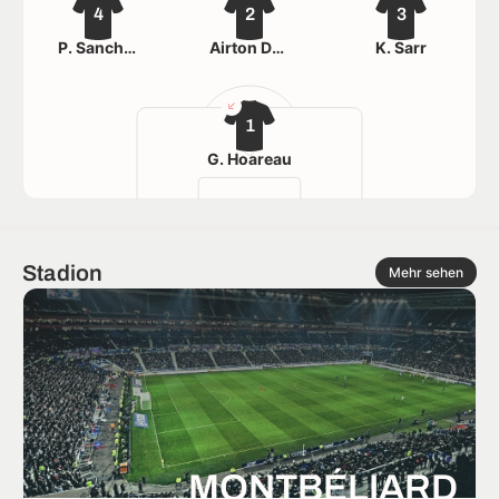
4
2
3
P. Sanchez
Airton Domingos Patricio
K. Sarr
1
G. Hoareau
Stadion
Mehr sehen
MONTBÉLIARD