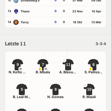
12
0
0
Strasbourg II
07 Mär
04 Okt
13
0
0
Thaon
22 Nov
10 Apr
14
0
0
Torcy
18 Okt
13 Mär
Letzte 11
3-3-4
9
7
11
6
N. Kotto Kotto Mouyema
B. Mbala
A. Bikoumou
S. Pellissard
5
8
10
B. Leal Moreira
N. Gomes
R. Majdi