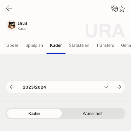
Ural
Kader
Ural
URA
Kader
Tabelle
Spielplan
Kader
Statistiken
Transfers
Gehä
2023/2024
Kader
Wunschelf