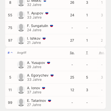
D. Miškić
8
26
3
1
32 Jahre
T. Ayupov
55
24
1
3
33 Jahre
F. Sungatulin
75
-
-
-
24 Jahre
I. Ishkov
97
27
1
2
21 Jahre
#
Angriff
Sp.
T
Ass.
A. Yusupov
-
-
-
29 Jahre
A. Egorychev
5
25
5
3
33 Jahre
A. Ionov
11
12
3
-
37 Jahre
E. Tatarinov
99
-
-
-
27 Jahre