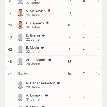
2
26
5
1
33 Jahre
V. Malkevich
17
11
-
-
26 Jahre
E. Filipenko
24
16
-
-
38 Jahre
D. Burkin
40
-
-
-
22 Jahre
E. Mosin
42
1
-
-
22 Jahre
Artem Mamin
46
13
-
-
29 Jahre
#
Mittelfeld
Sp.
T
Ass.
R. Gadzhimuradov
-
-
-
28 Jahre
A. Lomakin
-
-
-
31 Jahre