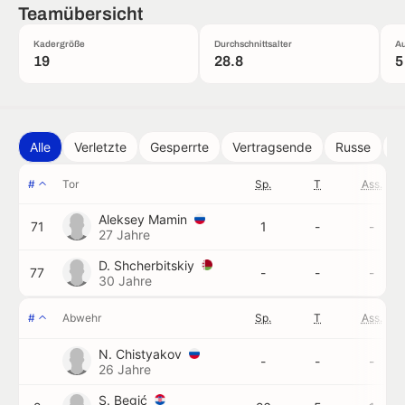
Teamübersicht
Kadergröße
Durchschnittsalter
Au
19
28.8
5
Alle
Verletzte
Gesperrte
Vertragsende
Russe
A
#
Tor
Sp.
T
Ass.
Aleksey Mamin
71
1
-
-
27 Jahre
D. Shcherbitskiy
77
-
-
-
30 Jahre
#
Abwehr
Sp.
T
Ass.
N. Chistyakov
-
-
-
26 Jahre
S. Begić