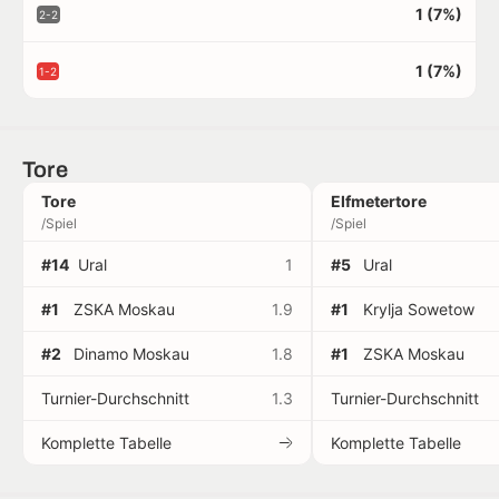
1 (7%)
2-2
1 (7%)
1-2
Tore
Tore
Elfmetertore
/Spiel
/Spiel
#14
Ural
1
#5
Ural
#1
ZSKA Moskau
1.9
#1
Krylja Sowetow
#2
Dinamo Moskau
1.8
#1
ZSKA Moskau
Turnier-Durchschnitt
1.3
Turnier-Durchschnitt
Komplette Tabelle
Komplette Tabelle