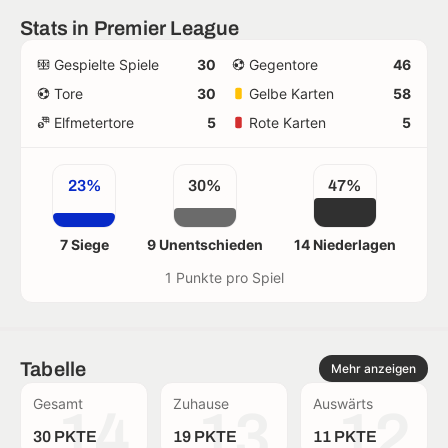
Stats in Premier League
Gespielte Spiele
30
Gegentore
46
Tore
30
Gelbe Karten
58
Elfmetertore
5
Rote Karten
5
23%
30%
47%
7 Siege
9 Unentschieden
14 Niederlagen
1 Punkte pro Spiel
Tabelle
Mehr anzeigen
Gesamt
Zuhause
Auswärts
14
13
12
30 PKTE
19 PKTE
11 PKTE