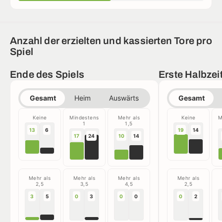
Anzahl der erzielten und kassierten Tore pro
Spiel
Ende des Spiels
Erste Halbzei
Gesamt
Heim
Auswärts
Gesamt
Keine
Mindestens
Mehr als
Keine
M
1
1,5
13
6
19
14
17
24
10
14
Mehr als
Mehr als
Mehr als
Mehr als
2,5
3,5
4,5
2,5
3
5
0
3
0
0
0
2