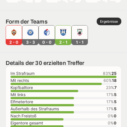
Form der Teams
Ergebnisse
2 - 0
3 - 3
0 - 0
2 - 1
1 - 1
Details der 30 erzielten Treffer
Im Strafraum
83%
25
Mit rechts
60%
18
Kopfballtore
23%
7
Mit links
17%
5
Elfmetertore
17%
5
Außerhalb des Strafraums
17%
5
Nach Freistoß
0%
0
Eigentore gesamt
0%
0