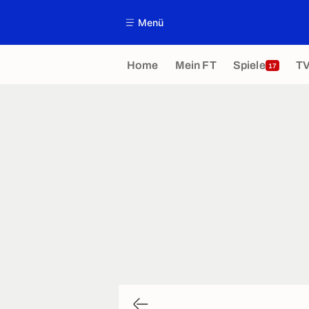
Menü
Home
Mein FT
Spiele
T
17