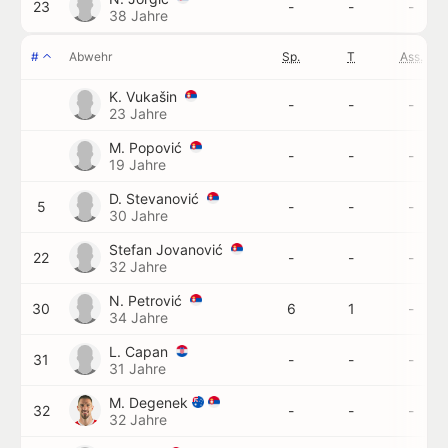
23
-
-
-
38 Jahre
#
Abwehr
Sp.
T
Ass.
K. Vukašin
-
-
-
23 Jahre
M. Popović
-
-
-
19 Jahre
D. Stevanović
5
-
-
-
30 Jahre
Stefan Jovanović
22
-
-
-
32 Jahre
N. Petrović
30
6
1
-
34 Jahre
L. Capan
31
-
-
-
31 Jahre
M. Degenek
32
-
-
-
32 Jahre