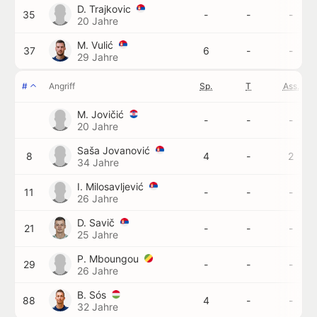
D. Trajkovic
35
-
-
-
20 Jahre
M. Vulić
37
6
-
-
29 Jahre
#
Angriff
Sp.
T
Ass.
M. Jovičić
-
-
-
20 Jahre
Saša Jovanović
8
4
-
2
34 Jahre
I. Milosavljević
11
-
-
-
26 Jahre
D. Savič
21
-
-
-
25 Jahre
P. Mboungou
29
-
-
-
26 Jahre
B. Sós
88
4
-
-
32 Jahre