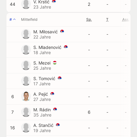
V. Krstić
44
2
-
-
23 Jahre
#
Mittelfeld
Sp.
T
Ass.
M. Milosavić
-
-
-
22 Jahre
S. Mladenović
-
-
-
18 Jahre
S. Mezei
-
-
-
25 Jahre
S. Tomović
-
-
-
17 Jahre
A. Pejić
6
-
-
-
27 Jahre
M. Rádin
7
6
-
-
35 Jahre
A. Stančić
16
-
-
-
19 Jahre