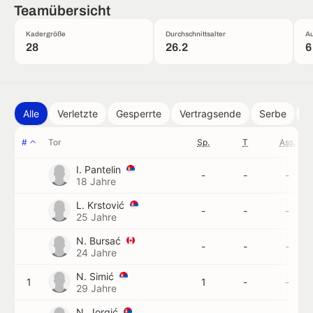
Teamübersicht
Kadergröße
Durchschnittsalter
Au
28
26.2
6
Alle
Verletzte
Gesperrte
Vertragsende
Serbe
A
#
Tor
Sp.
T
Ass.
I. Pantelin
-
-
-
18 Jahre
L. Krstović
-
-
-
25 Jahre
N. Bursać
-
-
-
24 Jahre
N. Simić
1
1
-
-
29 Jahre
N. Jorgić