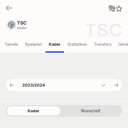
TSC
Kader
TSC
TSC
Kader
Tabelle
Spielplan
Kader
Statistiken
Transfers
Gehä
2023/2024
Kader
Wunschelf