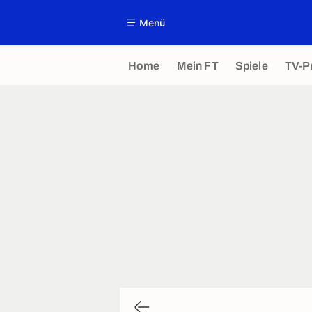
Menü
Home
Mein FT
Spiele
TV-P