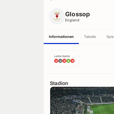
Glossop
England
Glossop
England
Informationen
Tabelle
Spie
Letzte Spiele
N
U
N
S
N
Stadion