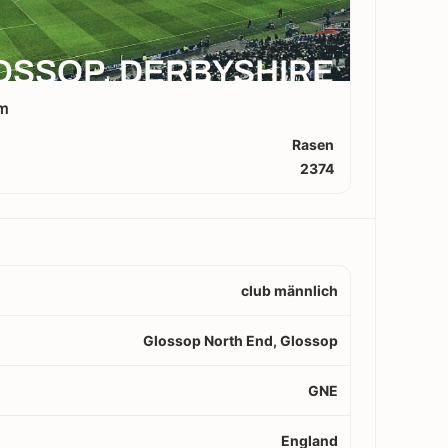
OSSOP, DERBYSHIRE
um
Rasen
2374
club männlich
Glossop North End, Glossop
GNE
England