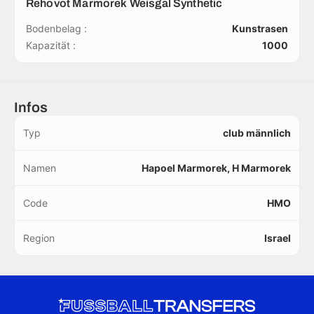
Rehovot Marmorek Weisgal Synthetic
Bodenbelag :
Kunstrasen
Kapazität :
1000
Infos
Typ
club männlich
Namen
Hapoel Marmorek, H Marmorek
Code
HMO
Region
Israel