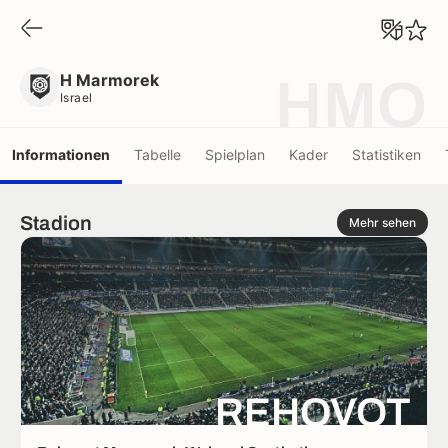
H Marmorek
Israel
H Marmorek
HMO
Israel
Informationen
Tabelle
Spielplan
Kader
Statistiken
Stadion
Mehr sehen
REHOVOT