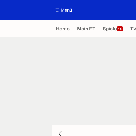
Menü
Home
Mein FT
Spiele
T
13