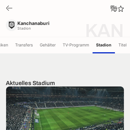
Kanchanaburi
Stadion
Kanchanaburi
KAN
Stadion
tiken
Transfers
Gehälter
TV-Programm
Stadion
Titel
Aktuelles Stadium