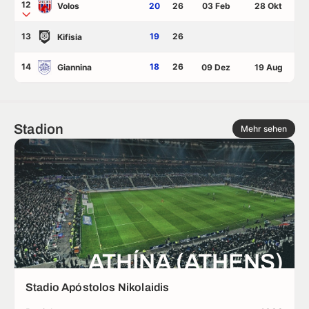
12
Volos
20
26
03 Feb
28 Okt
13
19
26
Kifisia
14
18
26
Giannina
09 Dez
19 Aug
Stadion
Mehr sehen
ATHÍNA (ATHENS)
Stadio Apóstolos Nikolaidis