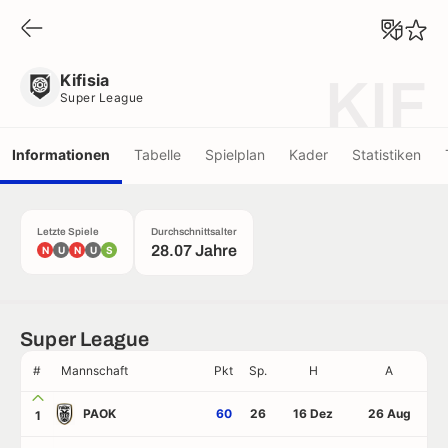
Kifisia
Super League
Kifisia
KIF
Super League
Informationen
Tabelle
Spielplan
Kader
Statistiken
Letzte Spiele
Durchschnittsalter
28.07 Jahre
N
U
N
U
S
Super League
#
Mannschaft
Pkt
Sp.
H
A
PAOK
60
26
16 Dez
26 Aug
1