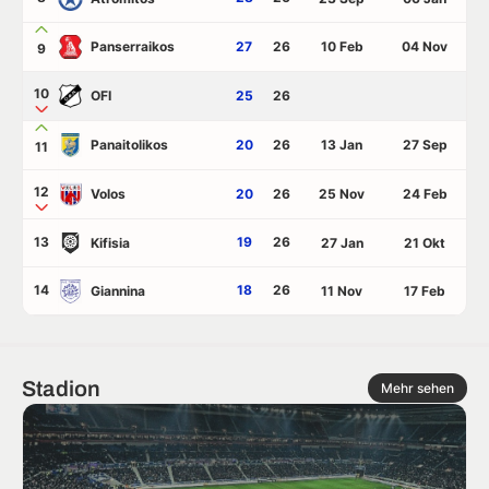
Panserraikos
27
26
10 Feb
04 Nov
9
10
OFI
25
26
Panaitolikos
20
26
13 Jan
27 Sep
11
12
Volos
20
26
25 Nov
24 Feb
13
19
26
Kifisia
27 Jan
21 Okt
14
18
26
Giannina
11 Nov
17 Feb
Stadion
Mehr sehen