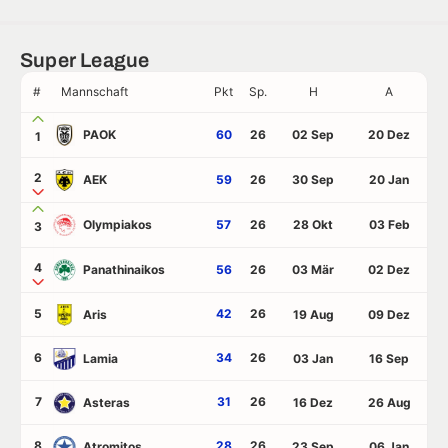
Super League
#
Mannschaft
Pkt
Sp.
H
A
PAOK
60
26
02 Sep
20 Dez
1
2
AEK
59
26
30 Sep
20 Jan
Olympiakos
57
26
28 Okt
03 Feb
3
4
Panathinaikos
56
26
03 Mär
02 Dez
5
42
26
Aris
19 Aug
09 Dez
6
34
26
Lamia
03 Jan
16 Sep
7
31
26
Asteras
16 Dez
26 Aug
8
28
26
Atromitos
23 Sep
06 Jan