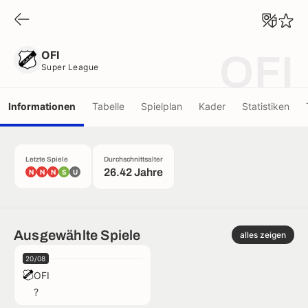
OFI
Super League
OFI
OFI
Super League
Informationen
Tabelle
Spielplan
Kader
Statistiken
Letzte Spiele
Durchschnittsalter
26.42 Jahre
N
N
N
S
U
Ausgewählte Spiele
alles zeigen
20/08
OFI
?