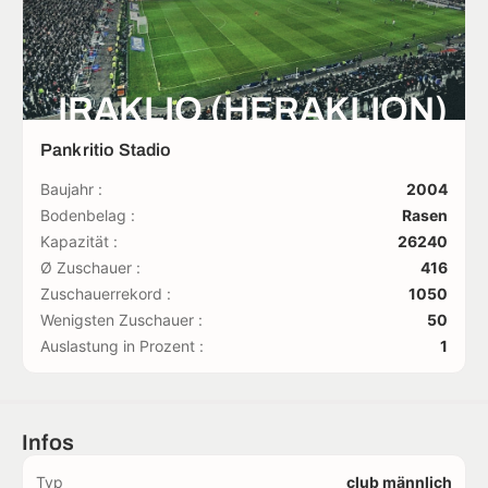
IRAKLIO (HERAKLION)
Pankritio Stadio
Baujahr :
2004
Bodenbelag :
Rasen
Kapazität :
26240
Ø Zuschauer :
416
Zuschauerrekord :
1050
Wenigsten Zuschauer :
50
Auslastung in Prozent :
1
Infos
Typ
club männlich