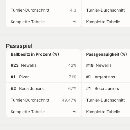
Turnier-Durchschnitt
4.3
Turnier-Durchschnitt
Komplette Tabelle
Komplette Tabelle
Passspiel
Ballbesitz in Prozent (%)
Passgenauigkeit (%)
#23
Newell's
42%
#19
Newell's
#1
River
71%
#1
Argentinos
#2
Boca Juniors
67%
#1
Boca Juniors
Turnier-Durchschnitt
49.47%
Turnier-Durchschnitt
Komplette Tabelle
Komplette Tabelle