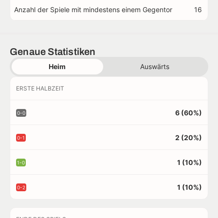
Anzahl der Spiele mit mindestens einem Gegentor
16
Genaue Statistiken
Heim
Auswärts
ERSTE HALBZEIT
6 (60%)
0-0
2 (20%)
0-1
1 (10%)
1-0
1 (10%)
0-2