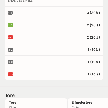
ENDE DES SPIELS
3 (30%)
1-1
2 (20%)
1-0
2 (20%)
0-2
1 (10%)
2-2
1 (10%)
0-0
1 (10%)
2-3
Tore
Tore
Elfmetertore
/Spiel
/Spiel