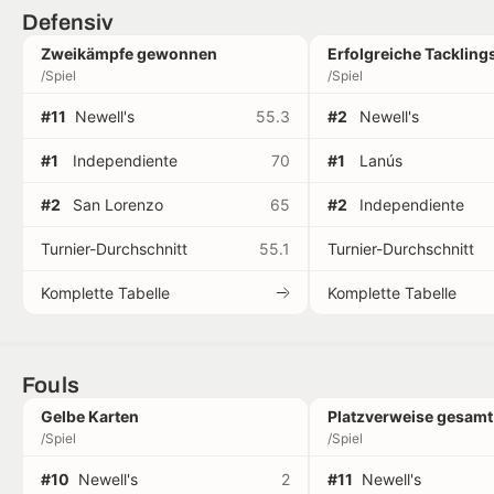
Defensiv
Zweikämpfe gewonnen
Erfolgreiche Tackling
/Spiel
/Spiel
#11
Newell's
55.3
#2
Newell's
#1
Independiente
70
#1
Lanús
#2
San Lorenzo
65
#2
Independiente
Turnier-Durchschnitt
55.1
Turnier-Durchschnitt
Komplette Tabelle
Komplette Tabelle
Fouls
Gelbe Karten
Platzverweise gesamt
/Spiel
/Spiel
#10
Newell's
2
#11
Newell's