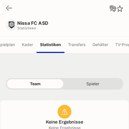
Nissa FC ASD
Statistiken
Nissa FC ASD
Statistiken
pielplan
Kader
Statistiken
Transfers
Gehälter
TV-Pr
Team
Spieler
Keine Ergebnisse
Keine Ergebnisse