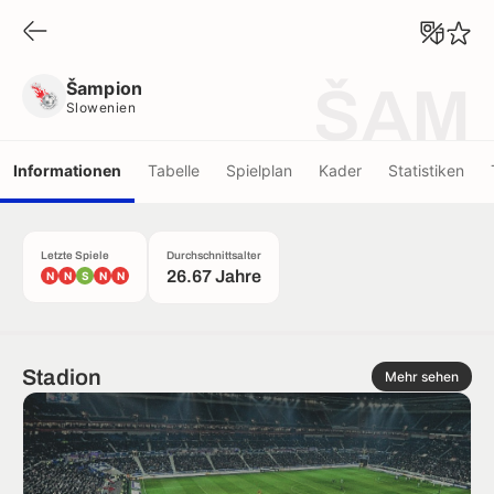
Šampion
Slowenien
Šampion
ŠAM
Slowenien
Informationen
Tabelle
Spielplan
Kader
Statistiken
Letzte Spiele
Durchschnittsalter
26.67 Jahre
N
N
S
N
N
Stadion
Mehr sehen