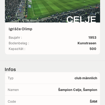
CELJE
Igrišče Olimp
Baujahr :
1953
Bodenbelag :
Kunstrasen
Kapazität :
500
Infos
Typ
club männlich
Namen
Šampion Celje, Šampion
Code
ŠAM