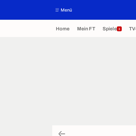
Menü
Home
Mein FT
Spiele
TV
3