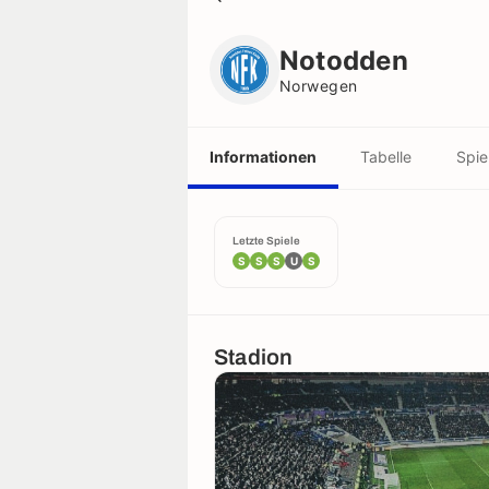
Notodden
Norwegen
Notodden
Norwegen
Informationen
Tabelle
Spie
Letzte Spiele
S
S
S
U
S
Stadion