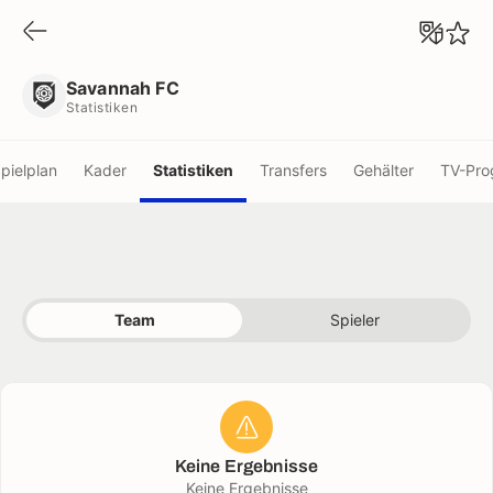
Savannah FC
Statistiken
Savannah FC
Statistiken
pielplan
Kader
Statistiken
Transfers
Gehälter
TV-Pr
Team
Spieler
Keine Ergebnisse
Keine Ergebnisse