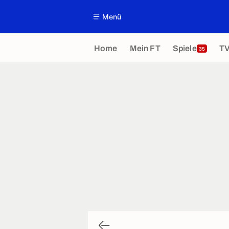
Menü
Home
Mein FT
Spiele
T
35