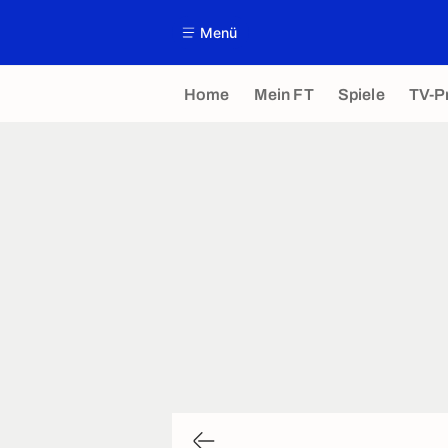
Menü
Home
Mein FT
Spiele
TV-P