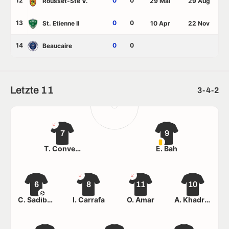
12
0
0
Rousset-Ste V.
29 Mai
29 Aug
13
0
0
St. Etienne II
10 Apr
22 Nov
14
0
0
Beaucaire
Letzte 11
3-4-2
7
9
T. Convertini
E. Bah
6
8
11
10
C. Sadibou Dia
I. Carrafa
O. Amar
A. Khadraoui