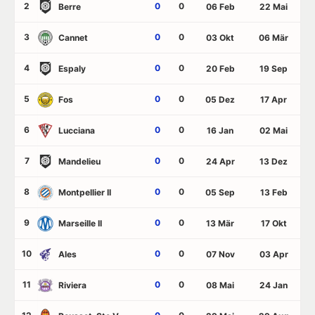
2
0
0
Berre
06 Feb
22 Mai
3
0
0
Cannet
03 Okt
06 Mär
4
0
0
Espaly
20 Feb
19 Sep
5
0
0
Fos
05 Dez
17 Apr
6
0
0
Lucciana
16 Jan
02 Mai
7
0
0
Mandelieu
24 Apr
13 Dez
8
0
0
Montpellier II
05 Sep
13 Feb
9
0
0
Marseille II
13 Mär
17 Okt
10
0
0
Ales
07 Nov
03 Apr
11
0
0
Riviera
08 Mai
24 Jan