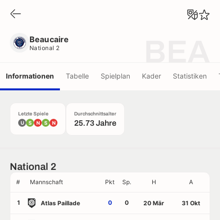
Beaucaire
National 2
Beaucaire
BEA
National 2
Informationen
Tabelle
Spielplan
Kader
Statistiken
Letzte Spiele
Durchschnittsalter
25.73 Jahre
U
S
N
S
N
National 2
#
Mannschaft
Pkt
Sp.
H
A
1
0
0
Atlas Paillade
20 Mär
31 Okt