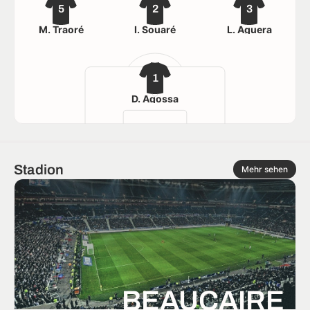
5
2
3
M. Traoré
I. Souaré
L. Aguera
1
D. Agossa
Stadion
Mehr sehen
BEAUCAIRE