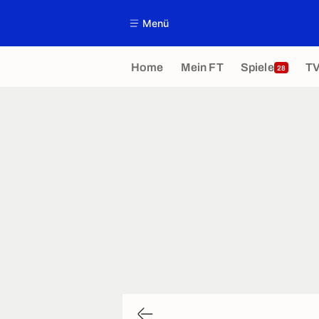
Menü
Home
Mein FT
Spiele
T
28