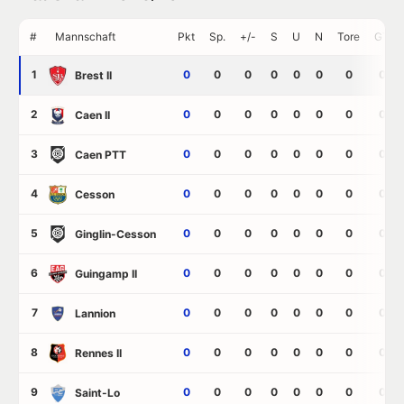
#
Mannschaft
Pkt
Sp.
+/-
S
U
N
Tore
GT
1
0
0
0
0
0
0
0
0
Brest II
2
0
0
0
0
0
0
0
0
Caen II
3
0
0
0
0
0
0
0
0
Caen PTT
4
0
0
0
0
0
0
0
0
Cesson
5
0
0
0
0
0
0
0
0
Ginglin-Cesson
6
0
0
0
0
0
0
0
0
Guingamp II
7
0
0
0
0
0
0
0
0
Lannion
8
0
0
0
0
0
0
0
0
Rennes II
9
0
0
0
0
0
0
0
0
Saint-Lo