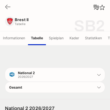
Brest II
Tabelle
Brest II
SB2
Tabelle
Informationen
Tabelle
Spielplan
Kader
Statistiken
T
National 2
2026/2027
Gesamt
National 2 2026/2027