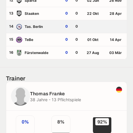
12
0
0
Sparta
02 Jun
26 Nov
13
0
0
Staaken
22 Okt
28 Apr
14
0
0
Tas. Berlin
15
0
0
TeBe
01 Okt
14 Apr
16
0
0
Fürstenwalde
27 Aug
03 Mär
Trainer
Thomas Franke
38 Jahre - 13 Pflichtspiele
0%
8%
92%