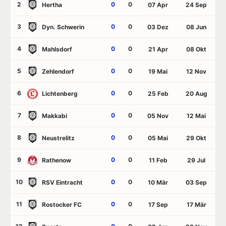
2
0
0
Hertha
07 Apr
24 Sep
3
0
0
Dyn. Schwerin
03 Dez
08 Jun
4
0
0
Mahlsdorf
21 Apr
08 Okt
5
0
0
Zehlendorf
19 Mai
12 Nov
6
0
0
Lichtenberg
25 Feb
20 Aug
7
0
0
Makkabi
05 Nov
12 Mai
8
0
0
Neustrelitz
05 Mai
29 Okt
9
0
0
Rathenow
11 Feb
29 Jul
10
0
0
RSV Eintracht
10 Mär
03 Sep
11
0
0
Rostocker FC
17 Sep
17 Mär