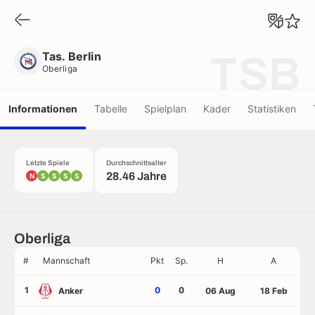
Tas. Berlin
Oberliga
Tas. Berlin
TSB
Oberliga
Informationen
Tabelle
Spielplan
Kader
Statistiken
Letzte Spiele
Durchschnittsalter
28.46 Jahre
N
S
S
S
S
Oberliga
#
Mannschaft
Pkt
Sp.
H
A
1
0
0
Anker
06 Aug
18 Feb