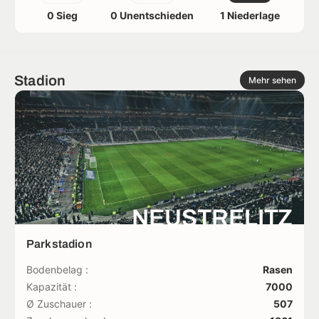
0 Sieg
0 Unentschieden
1 Niederlage
Stadion
Mehr sehen
NEUSTRELITZ
Parkstadion
Bodenbelag :
Rasen
Kapazität :
7000
Ø Zuschauer :
507