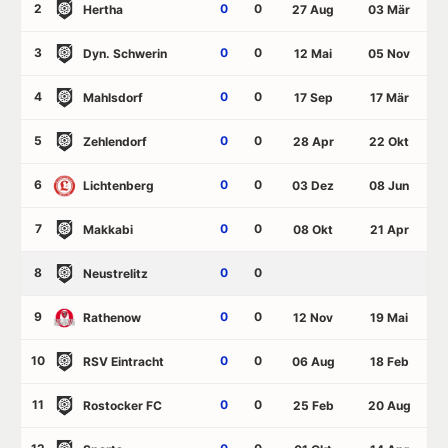
2
0
0
Hertha
27 Aug
03 Mär
3
0
0
Dyn. Schwerin
12 Mai
05 Nov
4
0
0
Mahlsdorf
17 Sep
17 Mär
5
0
0
Zehlendorf
28 Apr
22 Okt
6
0
0
Lichtenberg
03 Dez
08 Jun
7
0
0
Makkabi
08 Okt
21 Apr
8
0
0
Neustrelitz
9
0
0
Rathenow
12 Nov
19 Mai
10
0
0
RSV Eintracht
06 Aug
18 Feb
11
0
0
Rostocker FC
25 Feb
20 Aug