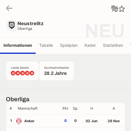
Neustrelitz
Oberliga
Neustrelitz
NEU
Oberliga
Informationen
Tabelle
Spielplan
Kader
Statistiken
Letzte Spiele
Durchschnittsalter
28.2 Jahre
N
N
N
N
N
Oberliga
#
Mannschaft
Pkt
Sp.
H
A
1
0
0
Anker
02 Jun
26 Nov