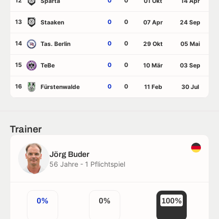
12
0
0
Sparta
01 Okt
14 Apr
13
0
0
Staaken
07 Apr
24 Sep
14
0
0
Tas. Berlin
29 Okt
05 Mai
15
0
0
TeBe
10 Mär
03 Sep
16
0
0
Fürstenwalde
11 Feb
30 Jul
Trainer
Jörg Buder
56 Jahre - 1 Pflichtspiel
0%
0%
100%