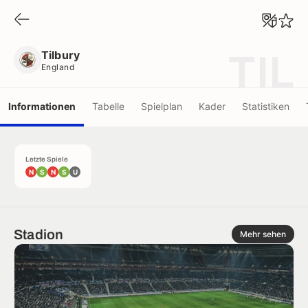
Tilbury
England
Tilbury
TIL
England
Informationen
Tabelle
Spielplan
Kader
Statistiken
Letzte Spiele
N
S
N
S
U
Stadion
Mehr sehen