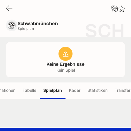
Schwabmünchen
Spielplan
Schwabmünchen
SCH
Spielplan
Keine Ergebnisse
Kein Spiel
mationen
Tabelle
Spielplan
Kader
Statistiken
Transfer