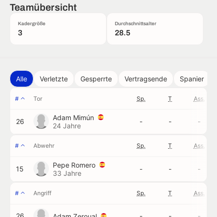
Teamübersicht
Kadergröße
Durchschnittsalter
3
28.5
Alle
Verletzte
Gesperrte
Vertragsende
Spanier
#
Tor
Sp.
T
Ass.
Adam Mimún
26
-
-
-
24 Jahre
#
Abwehr
Sp.
T
Ass.
Pepe Romero
15
-
-
-
33 Jahre
#
Angriff
Sp.
T
Ass.
26
-
-
-
Adam Zeroual