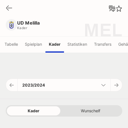
UD Melilla
Kader
UD Melilla
MEL
Kader
Tabelle
Spielplan
Kader
Statistiken
Transfers
Gehä
2023/2024
Kader
Wunschelf