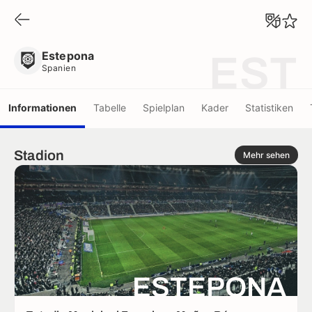
Estepona
Spanien
Estepona
EST
Spanien
Informationen
Tabelle
Spielplan
Kader
Statistiken
Stadion
Mehr sehen
ESTEPONA