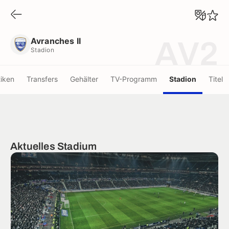
Avranches II
Stadion
Avranches II
AV2
Stadion
tiken
Transfers
Gehälter
TV-Programm
Stadion
Titel
Aktuelles Stadium