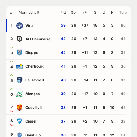
#
Mannschaft
Pkt
Sp.
+/-
S
U
N
Tore
GT
1
59
26
+37
18
5
3
66
29
Vire
2
43
26
+7
13
4
9
45
38
AG Caennaise
Dieppe
42
26
+11
12
6
8
35
24
3
Cherbourg
41
26
-1
12
5
9
36
37
4
Le Havre II
40
26
+14
11
7
8
37
23
5
Alençon
39
26
+17
10
9
7
49
32
6
7
Quevilly II
38
26
+1
11
5
10
45
44
8
Oissel
37
26
+2
10
7
9
32
30
9
Saint-Lo
36
26
-11
11
3
12
31
42