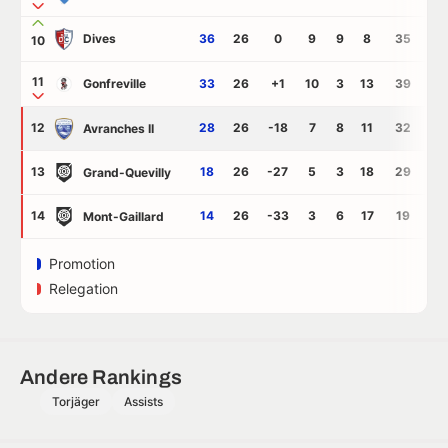
Dives
36
26
0
9
9
8
35
35
10
11
Gonfreville
33
26
+1
10
3
13
39
38
12
28
26
-18
7
8
11
32
50
Avranches II
13
18
26
-27
5
3
18
29
56
Grand-Quevilly
14
14
26
-33
3
6
17
19
52
Mont-Gaillard
Promotion
Relegation
Andere Rankings
Torjäger
Assists