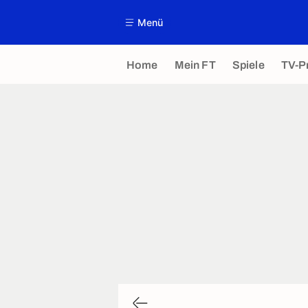
Menü
Home
Mein FT
Spiele
TV-P