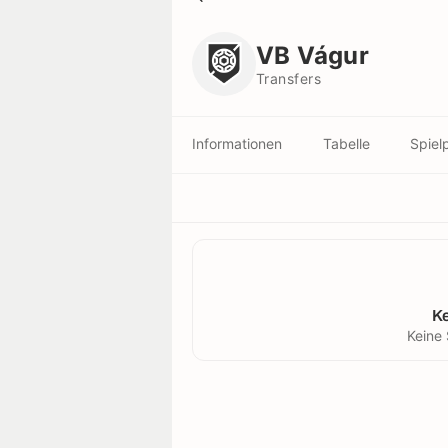
VB Vágur
Transfers
VB Vágur
Transfers
Informationen
Tabelle
Spiel
K
Keine 