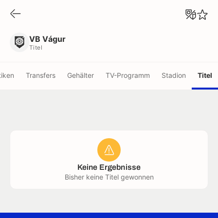
VB Vágur
Titel
VB Vágur
Titel
tiken
Transfers
Gehälter
TV-Programm
Stadion
Titel
Keine Ergebnisse
Bisher keine Titel gewonnen