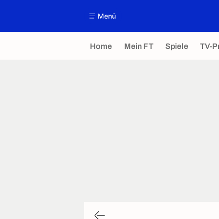
Menü
Home
Mein FT
Spiele
TV-P