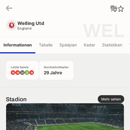
Welling Utd
England
Welling Utd
WEL
England
Informationen
Tabelle
Spielplan
Kader
Statistiken
Letzte Spiele
Durchschnittsalter
29 Jahre
N
N
U
S
N
Stadion
Mehr sehen