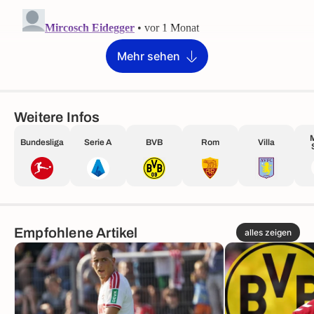
Mehr sehen
Weitere Infos
M
Bundesliga
Serie A
BVB
Rom
Villa
Empfohlene Artikel
alles zeigen