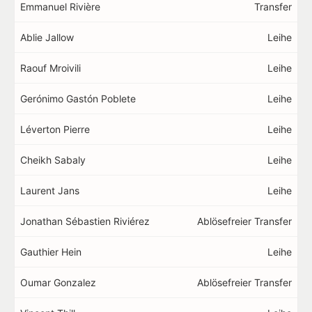
Emmanuel Rivière
Transfer
Ablie Jallow
Leihe
Raouf Mroivili
Leihe
Gerónimo Gastón Poblete
Leihe
Léverton Pierre
Leihe
Cheikh Sabaly
Leihe
Laurent Jans
Leihe
Jonathan Sébastien Riviérez
Ablösefreier Transfer
Gauthier Hein
Leihe
Oumar Gonzalez
Ablösefreier Transfer