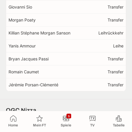
Giovanni Sio
Transfer
Morgan Poaty
Transfer
Killian Stéphane Morgan Sanson
Leihrückkehr
Yanis Ammour
Leihe
Bryan Jacques Passi
Transfer
Romain Caumet
Transfer
Jérémie Porsan-Clémenté
Transfer
OGC Nizza
5
Anzahl
Durchschnittsalter
Betrag
Home
Mein FT
Spiele
TV
Tabelle