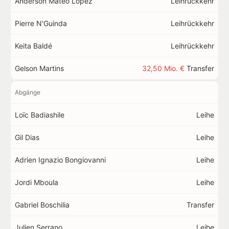
Anderson Mateo López
Leihrückkehr
Pierre N'Guinda
Leihrückkehr
Keita Baldé
Leihrückkehr
Gelson Martins
32,50 Mio. €
Transfer
Abgänge
Loïc Badiashile
Leihe
Gil Dias
Leihe
Adrien Ignazio Bongiovanni
Leihe
Jordi Mboula
Leihe
Gabriel Boschilia
Transfer
Julien Serrano
Leihe