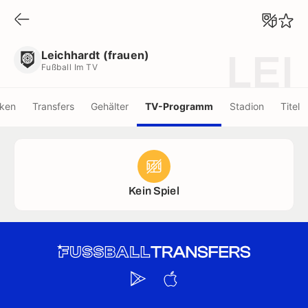
Leichhardt (frauen)
Fußball Im TV
Leichhardt (frauen)
LEI
Fußball Im TV
iken
Transfers
Gehälter
TV-Programm
Stadion
Titel
Kein Spiel