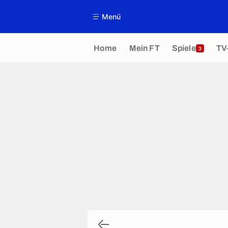
Menü
Home
Mein FT
Spiele
TV
3