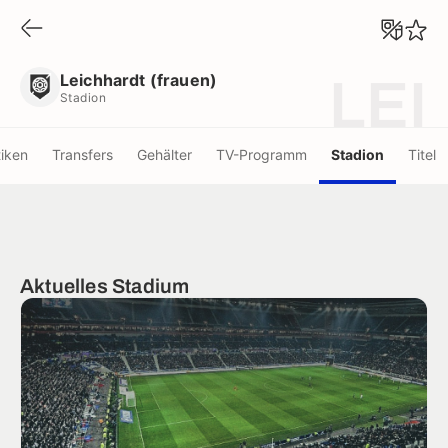
Leichhardt (frauen)
Stadion
Leichhardt (frauen)
LEI
Stadion
tiken
Transfers
Gehälter
TV-Programm
Stadion
Titel
Aktuelles Stadium