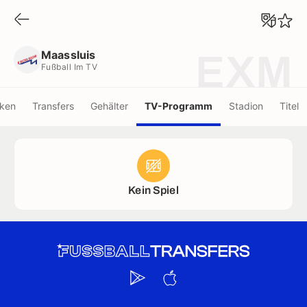
Maassluis
Fußball Im TV
Maassluis
EXM
Fußball Im TV
iken
Transfers
Gehälter
TV-Programm
Stadion
Titel
Kein Spiel