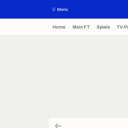
Menü
Home
Mein FT
Spiele
TV-P