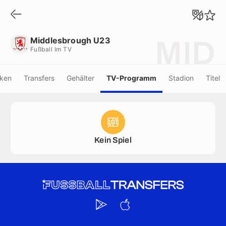
Middlesbrough U23
Fußball Im TV
Middlesbrough U23
MID
Fußball Im TV
iken
Transfers
Gehälter
TV-Programm
Stadion
Titel
Kein Spiel