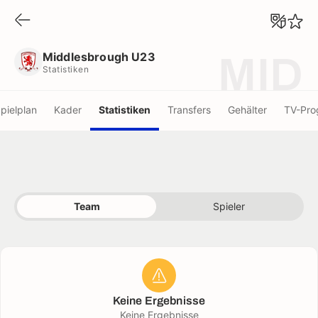
Middlesbrough U23
Statistiken
Middlesbrough U23
MID
Statistiken
pielplan
Kader
Statistiken
Transfers
Gehälter
TV-Pr
Team
Spieler
Keine Ergebnisse
Keine Ergebnisse