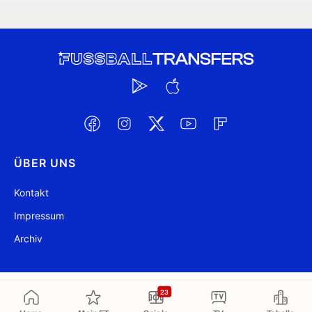
ÜBER UNS
Kontakt
Impressum
Archiv
@ FussballTransfers.com 2009-2026
Aktualisiert 22:34
23