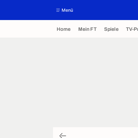
Menü
Home
Mein FT
Spiele
TV-P