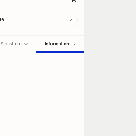
16
Statistiken
Information
 Karten / Spiel
Gelb-Rote Karte
0.05
4
0
4
0.14
3