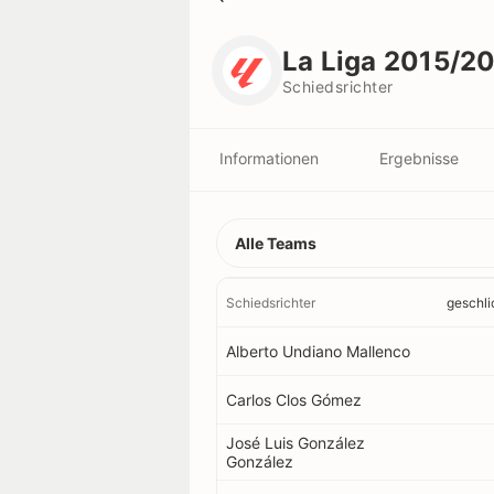
La Liga 2015/2016
Schiedsrichter
La Liga 2015/2
Schiedsrichter
Informationen
Ergebnisse
Scorer
Vereine
Alle Teams
Spieler
Schiedsrichter
geschli
Schiedsrichter
Alberto Undiano Mallenco
Carlos Clos Gómez
Rekorde
José Luis González
González
trikots