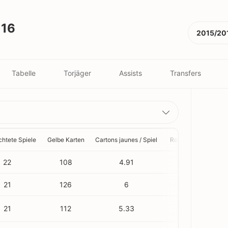
016
2015/20
Tabelle
Torjäger
Assists
Transfers
chtete Spiele
Gelbe Karten
Cartons jaunes / Spiel
Rote Karten
Rote
22
108
4.91
1
21
126
6
0
21
112
5.33
3