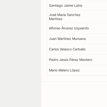
Santiago Jaime Latre
José María Sánchez
Martínez
Alfonso Álvarez Izquierdo
Juan Martínez Munuera
Carlos Velasco Carballo
Pedro Jesús Pérez Montero
Mario Melero López