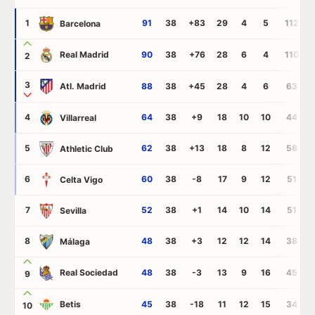
kots
1
91
38
+83
29
4
5
112
Barcelona
Real Madrid
90
38
+76
28
6
4
110
2
3
Atl. Madrid
88
38
+45
28
4
6
63
4
64
38
+9
18
10
10
44
Villarreal
5
62
38
+13
18
8
12
58
Athletic Club
6
60
38
-8
17
9
12
51
Celta Vigo
7
52
38
+1
14
10
14
51
Sevilla
8
48
38
+3
12
12
14
38
Málaga
Real Sociedad
48
38
-3
13
9
16
45
9
Betis
45
38
-18
11
12
15
34
10