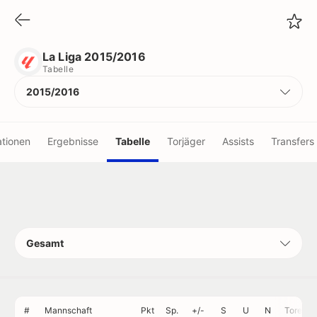
La Liga 2015/2016
Tabelle
La Liga 2015/2016
Tabelle
2015/2016
ationen
Ergebnisse
Tabelle
Torjäger
Assists
Transfers
eine
eler
Gesamt
richter
orde
#
Mannschaft
Pkt
Sp.
+/-
S
U
N
Tore