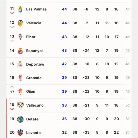
11
Las Palmas
44
38
-8
12
8
18
45
12
Valencia
44
38
-2
11
11
16
46
13
Eibar
43
38
-12
11
10
17
49
14
43
38
-34
12
7
19
40
Espanyol
15
42
38
-16
8
18
12
45
Deportivo
16
39
38
-23
10
9
19
46
Granada
Gijón
39
38
-22
10
9
19
40
17
18
Vallecano
38
38
-21
9
11
18
52
19
36
38
-30
9
9
20
37
Getafe
20
32
38
-33
8
8
22
37
Levante