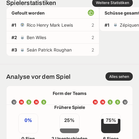
Spielerstatistiken
Weitere Statistiken
Gefoult worden
Schüsse gesamt
#1
Rico Henry Mark Lewis
2
#1
Zépique
#2
Ben Wiles
2
#3
Seán Patrick Roughan
2
Analyse vor dem Spiel
Alles sehen
Form der Teams
U
N
S
N
S
N
N
S
S
U
Frühere Spiele
0%
25%
75%
0 Sieg
2 Unentschieden
6 Siege