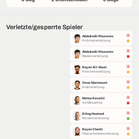
Verletzte/gesperrte Spieler
Abdukodir Khusanov
Knöchelverletzung
Abdukodir Khusanov
Wadenverletzung
Rayan Aït-Nouri
Knöchelverletzung
Omar Marmoush
Knieverletzung
Mateo Kovačić
Achillessehne
Erling Haaland
Rückenverletzung
Rayan Cherki
Oberschenkelverletzung