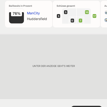
Ballbesitz in Prozent
Schüsse gesamt
Au
5
10
ManCity
76%
5
17
Huddersfield
0
7
UNTER DER ANZEIGE GEHT'S WEITER