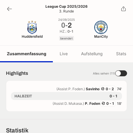
0
-
2
League Cup 2025/2026
3. Runde
beendet
24/09/2025
0
-
2
HZ.:
0-1
Huddersfield
ManCity
beendet
Zusammenfassung
Live
Aufstellung
Stats
Highlights
Alles sehen (11)
(Assist P. Foden.)
Savinho
0 - 2
74'
HALBZEIT
0 - 1
(Assist D. Mukasa.)
P. Foden
0 - 1
18'
Statistik